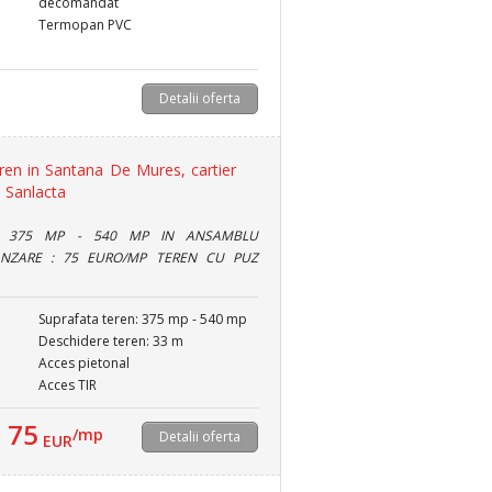
decomandat
Termopan PVC
Detalii oferta
ren in Santana De Mures, cartier
 Sanlacta
E 375 MP - 540 MP IN ANSAMBLU
ANZARE : 75 EURO/MP TEREN CU PUZ
Suprafata teren: 375 mp - 540 mp
m
Deschidere teren: 33 m
Acces pietonal
Acces TIR
75
/mp
Detalii oferta
EUR