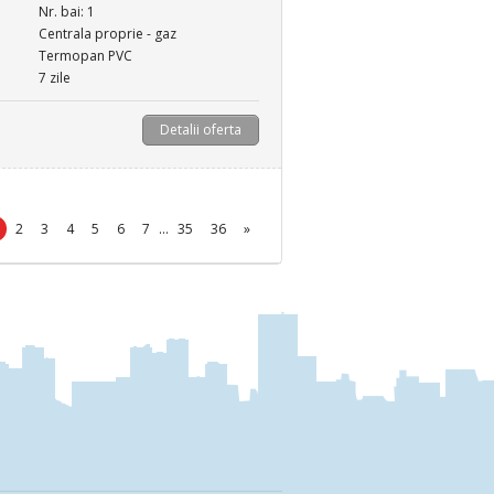
Nr. bai: 1
Centrala proprie - gaz
Termopan PVC
7 zile
Detalii oferta
2
3
4
5
6
7
...
35
36
»