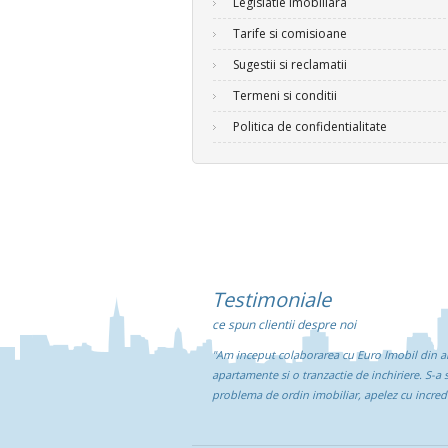
Legislatie imobiliara
Tarife si comisioane
Sugestii si reclamatii
Termeni si conditii
Politica de confidentialitate
Testimoniale
ce spun clientii despre noi
"Am inceput colaborarea cu Euro Imobil din an
apartamente si o tranzactie de inchiriere. S-a 
problema de ordin imobiliar, apelez cu incred