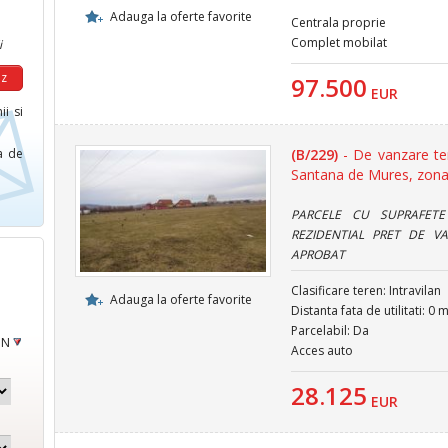
Adauga la oferte favorite
Centrala proprie
Complet mobilat
i
97.500
EUR
ii si
ca de
(B/229)
- De vanzare te
Santana de Mures, zona
PARCELE CU SUPRAFET
REZIDENTIAL PRET DE V
APROBAT
Clasificare teren: Intravilan
Adauga la oferte favorite
Distanta fata de utilitati: 0 
Parcelabil: Da
ON
Acces auto
28.125
EUR