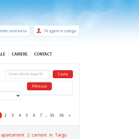
imite cererea ta
Fii agent si castiga
ALE
CARIERE
CONTACT
Cauta oferta dupa ID
2
3
4
5
6
7
...
35
36
»
apartament 2 camere in Targu