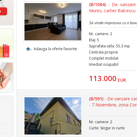
(B/1084)
- De vanzare 
Mures, cartier Balcescu -
Se vinde impreuna cu o boxa 
Nr. camere: 2
Etaj: 5
Suprafata utila: 55.3 mp
Adauga la oferte favorite
Centrala proprie
Complet mobilat
Imediat ocupabil
113.000
EUR
(B/591)
- De vanzare cas
- 7 Noiembrie, zona Cor
Nr. camere: 2
Curte: Singur in curte