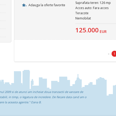
Suprafata teren: 126 mp
Adauga la oferte favorite
Acces auto: Fara acces
Teracote
Nemobilat
125.000
EUR
«
1
ul 2009 si de atunci am incheiat doua tranzactii de vanzare de
stabili, in timp, o legatura de incredere. De fiecare data cand am o
ere la aceasta agentie."
Oana B.