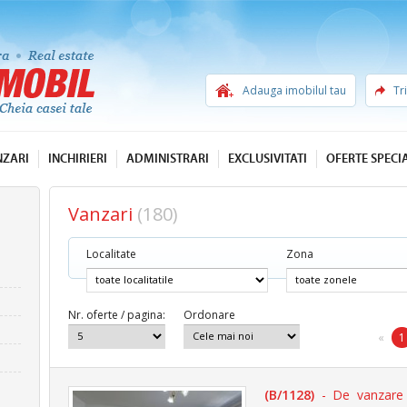
Adauga imobilul tau
Tr
NZARI
INCHIRIERI
ADMINISTRARI
EXCLUSIVITATI
OFERTE SPECI
Vanzari
(180)
Localitate
Zona
Nr. oferte / pagina:
Ordonare
«
1
(B/1128)
- De vanzare 