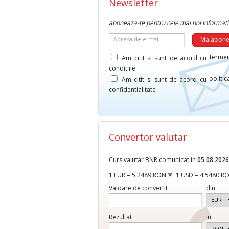
Newsletter
aboneaza-te pentru cele mai noi informati
Adresa de e-mail
termen
Am citit si sunt de acord cu
conditiile
politi
Am citit si sunt de acord cu
confidentialitate
Convertor valutar
Curs valutar BNR comunicat in
05.08.2026
1 EUR = 5.2489 RON
1 USD = 4.5480 R
Valoare de convertit
din
Rezultat
in