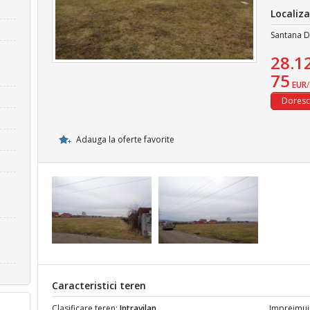
Localiza
Santana D
28.1
75
EUR
Adauga la oferte favorite
Caracteristici teren
Clasificare teren:
Intravilan
Imprejmui