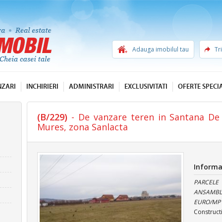
Adauga imobilul tau
Tr
NZARI
INCHIRIERI
ADMINISTRARI
EXCLUSIVITATI
OFERTE SPECI
(B/229)
- De vanzare teren in Santana De 
Mures, zona Sanlacta
Informa
PARCELE
ANSAMBLU
EURO/MP 
Construct