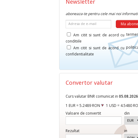
Newsletter
aboneaza-te pentru cele mai noi informati
Adresa de e-mail
termen
Am citit si sunt de acord cu
conditiile
politi
Am citit si sunt de acord cu
confidentialitate
Convertor valutar
Curs valutar BNR comunicat in
05.08.2026
1 EUR = 5.2489 RON
1 USD = 4.5480 R
Valoare de convertit
din
Rezultat
in