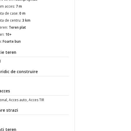
um acces:
7 m
ata de case:
0 m
ata de centru:
3 km
teren:
Teren plat
ari:
10+
n:
Foarte bun
ie teren
l
ridic de construire
acces
onal, Acces auto, Acces TIR
re strazi
ti teren