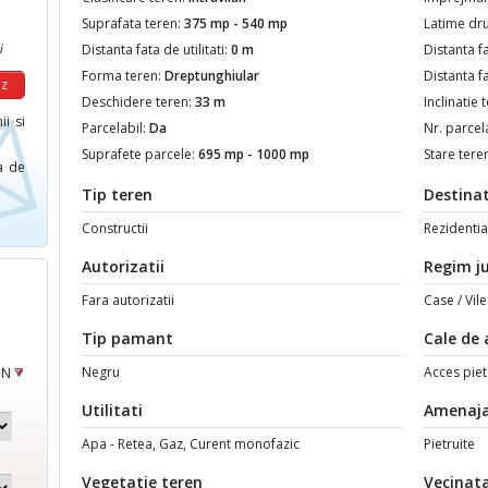
Suprafata teren:
375 mp - 540 mp
Latime dr
i
Distanta fata de utilitati:
0 m
Distanta f
Forma teren:
Dreptunghiular
Distanta f
Deschidere teren:
33 m
Inclinatie 
ii si
Parcelabil:
Da
Nr. parcel
Suprafete parcele:
695 mp - 1000 mp
Stare tere
ca de
Tip teren
Destinat
Constructii
Rezidentia
Autorizatii
Regim ju
Fara autorizatii
Case / Vile
Tip pamant
Cale de 
Negru
Acces piet
ON
Utilitati
Amenaja
Apa - Retea, Gaz, Curent monofazic
Pietruite
Vegetatie teren
Vecinata