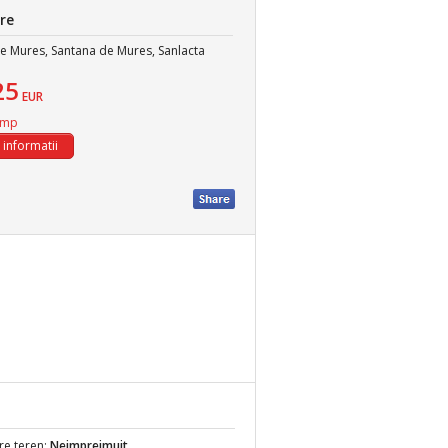
re
e Mures, Santana de Mures, Sanlacta
25
EUR
/mp
re teren:
Neimprejmuit