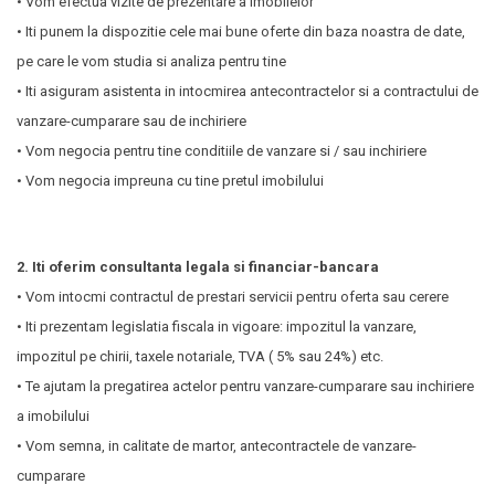
• Vom efectua vizite de prezentare a imobilelor
• Iti punem la dispozitie cele mai bune oferte din baza noastra de date,
pe care le vom studia si analiza pentru tine
• Iti asiguram asistenta in intocmirea antecontractelor si a contractului de
vanzare-cumparare sau de inchiriere
• Vom negocia pentru tine conditiile de vanzare si / sau inchiriere
• Vom negocia impreuna cu tine pretul imobilului
2. Iti oferim consultanta legala si financiar-bancara
• Vom intocmi contractul de prestari servicii pentru oferta sau cerere
• Iti prezentam legislatia fiscala in vigoare: impozitul la vanzare,
impozitul pe chirii, taxele notariale, TVA ( 5% sau 24%) etc.
• Te ajutam la pregatirea actelor pentru vanzare-cumparare sau inchiriere
a imobilului
• Vom semna, in calitate de martor, antecontractele de vanzare-
cumparare