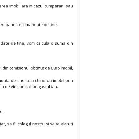
erea imobiliara in cazul cumpararii sau
a persoanei recomandate de tine.
mandate de tine, vom calcula o suma din
 din comisionul obtinut de Euro Imobil,
ata de tine ia in chirie un imobil prin
la de vin special, pe gustul tau.
e.
r, sa fii colegul nostru si sa te alaturi