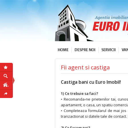
HOME
DESPRE NOI
SERVICII
VA
Fii agent si castiga
Castiga bani 
1) Ce trebuie sa faci?
• Recomanda-ne prietenilor tai, cunos
apartament, o casa, un spatiu comercial,
• Completeaza formularul de mai jos 
tranzactionat si datele tale de contact
2) Ce facem noi?