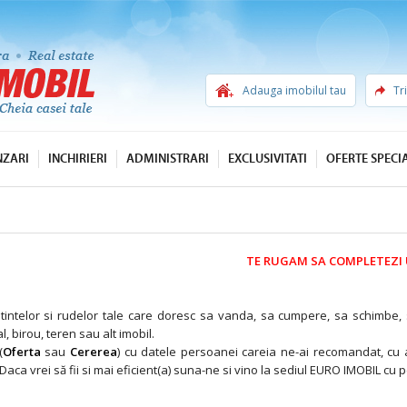
Adauga imobilul tau
Tr
NZARI
INCHIRIERI
ADMINISTRARI
EXCLUSIVITATI
OFERTE SPECI
cu Euro Imobil!
TE RUGAM SA COMPLETEZI 
tintelor si rudelor tale care doresc sa vanda, sa cumpere, sa schimbe, s
 birou, teren sau alt imobil.
(
Oferta
sau
Cererea
) cu datele persoanei careia ne-ai recomandat, cu 
. Daca vrei să fii si mai eficient(a) suna-ne si vino la sediul EURO IMOBIL 