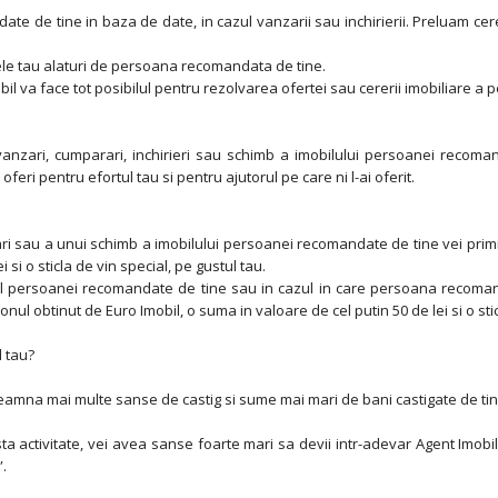
te de tine in baza de date, in cazul vanzarii sau inchirierii. Preluam cer
le tau alaturi de persoana recomandata de tine.
obil va face tot posibilul pentru rezolvarea ofertei sau cererii imobiliare 
nei vanzari, cumparari, inchirieri sau schimb a imobilului persoanei reco
feri pentru efortul tau si pentru ajutorul pe care ni l-ai oferit.
ari sau a unui schimb a imobilului persoanei recomandate de tine vei primi,
 si o sticla de vin special, pe gustul tau.
lul persoanei recomandate de tine sau in cazul in care persoana recomand
onul obtinut de Euro Imobil, o suma in valoare de cel putin 50 de lei si o stic
l tau?
eamna mai multe sanse de castig si sume mai mari de bani castigate de tin
ta activitate, vei avea sanse foarte mari sa devii intr-adevar Agent Imobilia
”.