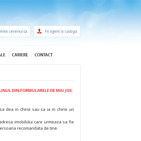
imite cererea ta
Fii agent si castiga
ALE
CARIERE
CONTACT
UNUL DIN FORMULARELE DE MAI JOS.
a dea in chirie sau sa ia in chirie un
adresa imobilului care urmeaza sa fie
cu persoana recomandata de tine.