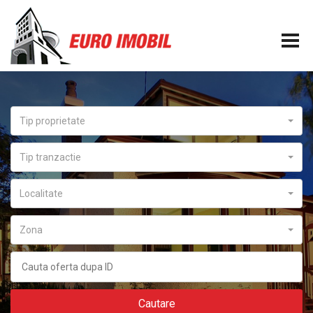
Tip proprietate
Tip tranzactie
Localitate
Zona