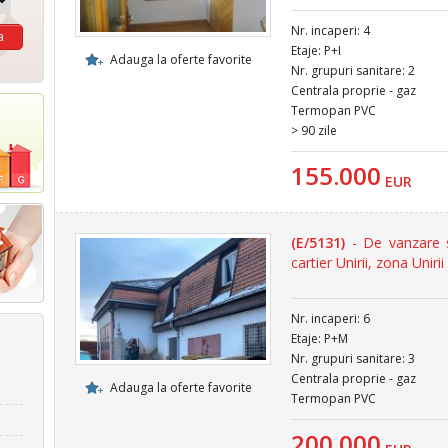
Nr. incaperi: 4
Etaje: P+I
Adauga la oferte favorite
Nr. grupuri sanitare: 2
Centrala proprie - gaz
Termopan PVC
> 90 zile
155.000
EUR
(E/5131)
- De vanzare s
cartier Unirii, zona Unirii
Nr. incaperi: 6
Etaje: P+M
Nr. grupuri sanitare: 3
Centrala proprie - gaz
Adauga la oferte favorite
Termopan PVC
200.000