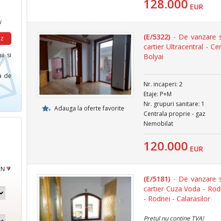
128.000
EUR
i
(E/5322)
- De vanzare s
cartier Ultracentral - Ce
ii si
Bolyai
ca de
Nr. incaperi: 2
Etaje: P+M
Nr. grupuri sanitare: 1
Adauga la oferte favorite
Centrala proprie - gaz
Nemobilat
120.000
EUR
ON
(E/5181)
- De vanzare s
cartier Cuza Voda - Rod
- Rodnei - Calarasilor
Pretul nu contine TVA!