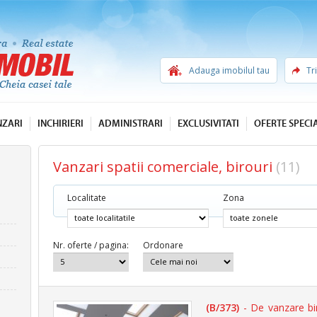
Adauga imobilul tau
Tr
NZARI
INCHIRIERI
ADMINISTRARI
EXCLUSIVITATI
OFERTE SPECI
Vanzari spatii comerciale, birouri
(11)
Localitate
Zona
Nr. oferte / pagina:
Ordonare
(B/373)
- De vanzare bi