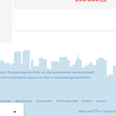
EUR
mobil. Din gama larga de oferte, am ales apartamentul care se potriveste
i Euro Imobil pentru ajutorul acordat in cumpararea apartamentului
nchirieri
Administrari
Exclusivitati
Oferte speciale
Cariere
Contact
Made with
in TGM by
E