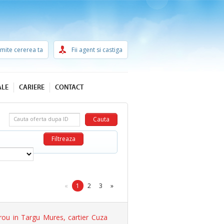
imite cererea ta
Fii agent si castiga
ALE
CARIERE
CONTACT
Cauta oferta dupa ID
«
1
2
3
»
rou in Targu Mures, cartier Cuza