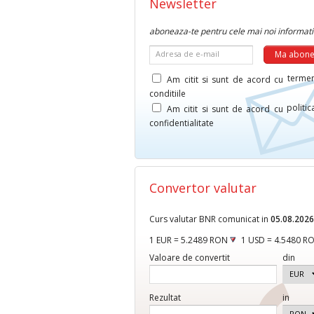
Newsletter
aboneaza-te pentru cele mai noi informati
Adresa de e-mail
termen
Am citit si sunt de acord cu
conditiile
politi
Am citit si sunt de acord cu
confidentialitate
Convertor valutar
Curs valutar BNR comunicat in
05.08.2026
1 EUR = 5.2489 RON
1 USD = 4.5480 R
Valoare de convertit
din
Rezultat
in