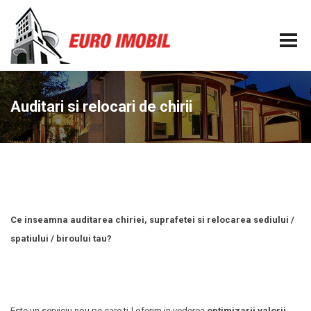
Auditari si relocari de chirii
Ce inseamna auditarea chiriei, suprafetei si relocarea sediului /
spatiului / biroului tau?
Este un serviciu nou pe care ti-l oferim in vederea
optimizarii valorii