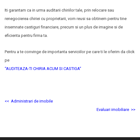
Iti garantam ca in urma auditarii chiriilor tale, prin relocare sau
renegocierea chiriei cu proprietarii, vom reusi sa obtinem pentru tine
insemnate castiguri financiare, precum si un plus de imagine si de
eficienta pentru firma ta.
Pentru a te convinge de importanta serviciilor pe care ti le oferim da click
pe
“AUDITEAZA-TI CHIRIA ACUM SI CASTIGA”
<< Administrari de imobil
e
Evaluari imobiliare >>