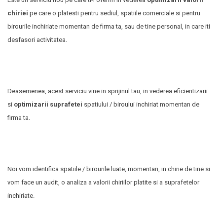
chiriei
pe care o platesti pentru sediul, spatiile comerciale si pentru
birourile inchiriate momentan de firma ta, sau de tine personal, in care iti
desfasori activitatea.
Deasemenea, acest serviciu vine in sprijinul tau, in vederea eficientizarii
si
optimizarii suprafetei
spatiului / biroului inchiriat momentan de
firma ta.
Noi vom identifica spatiile / birourile luate, momentan, in chirie de tine si
vom face un audit, o analiza a valorii chiriilor platite si a suprafetelor
inchiriate.