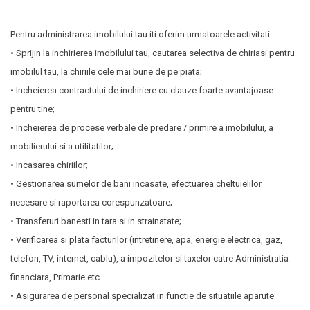
Pentru administrarea imobilului tau iti oferim urmatoarele activitati:
• Sprijin la inchirierea imobilului tau, cautarea selectiva de chiriasi pentru
imobilul tau, la chiriile cele mai bune de pe piata;
• Incheierea contractului de inchiriere cu clauze foarte avantajoase
pentru tine;
• Incheierea de procese verbale de predare / primire a imobilului, a
mobilierului si a utilitatilor;
• Incasarea chiriilor;
• Gestionarea sumelor de bani incasate, efectuarea cheltuielilor
necesare si raportarea corespunzatoare;
• Transferuri banesti in tara si in strainatate;
• Verificarea si plata facturilor (intretinere, apa, energie electrica, gaz,
telefon, TV, internet, cablu), a impozitelor si taxelor catre Administratia
financiara, Primarie etc.
• Asigurarea de personal specializat in functie de situatiile aparute