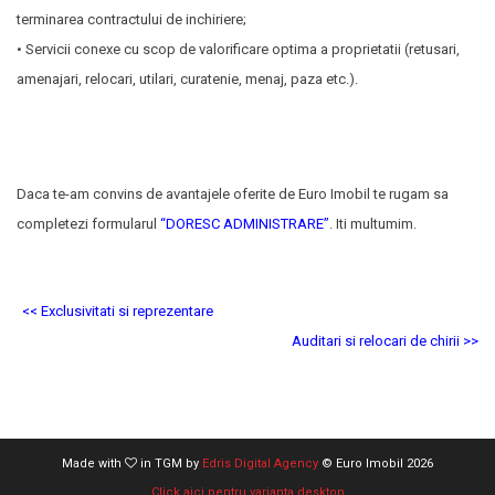
terminarea contractului de inchiriere;
• Servicii conexe cu scop de valorificare optima a proprietatii (retusari,
amenajari, relocari, utilari, curatenie, menaj, paza etc.).
Daca te-am convins de avantajele oferite de Euro Imobil te rugam sa
completezi formularul
“DORESC ADMINISTRARE”
. Iti multumim.
<< Exclusivitati si reprezentare
Auditari si relocari de chirii >>
Made with
in TGM by
Edris Digital Agency
© Euro Imobil 2026
Click aici pentru varianta desktop