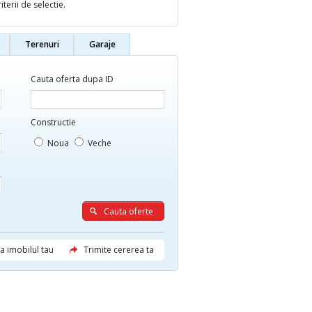
terii de selectie.
Terenuri
Garaje
Cauta oferta dupa ID
Constructie
Noua
Veche
 imobilul tau
Trimite cererea ta