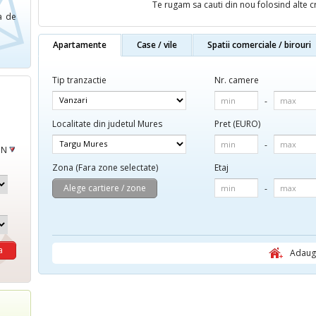
Te rugam sa cauti din nou folosind alte cri
ca de
Apartamente
Case / vile
Spatii comerciale / birouri
Tip tranzactie
Nr. camere
min
-
max
Localitate din judetul Mures
Pret (EURO)
min
-
max
ON
Zona
(Fara zone selectate)
Etaj
Alege cartiere / zone
min
-
max
Adauga