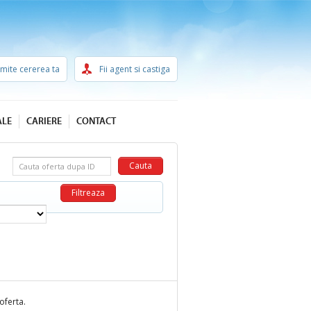
imite cererea ta
Fii agent si castiga
ALE
CARIERE
CONTACT
Cauta oferta dupa ID
oferta.