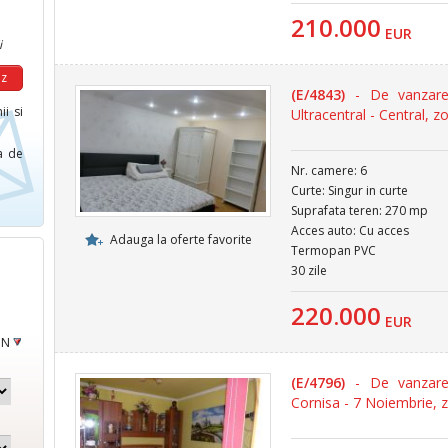
210.000
EUR
i
(E/4843)
- De vanzare 
ii si
Ultracentral - Central, z
ca de
Nr. camere: 6
Curte: Singur in curte
Suprafata teren: 270 mp
Acces auto: Cu acces
Adauga la oferte favorite
Termopan PVC
30 zile
220.000
EUR
ON
(E/4796)
- De vanzare 
Cornisa - 7 Noiembrie, 