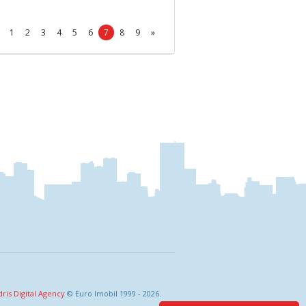
1
2
3
4
5
6
7
8
9
»
dris Digital Agency
© Euro Imobil 1999 - 2026.