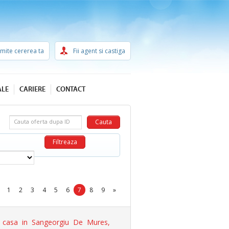
imite cererea ta
Fii agent si castiga
ALE
CARIERE
CONTACT
Cauta oferta dupa ID
1
2
3
4
5
6
7
8
9
»
casa in Sangeorgiu De Mures,