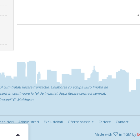
«
ul cum tratati fiecare tranzactie. Colaborez cu echipa Euro Imobil de
 sunt in continuare la fel de incantat dupa fiecare contract semnat.
tinuare!"
G. Moldovan
nchirieri
Administrari
Exclusivitati
Oferte speciale
Cariere
Contact
Made with
in TGM by
E