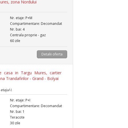
ures, zona Nordului
Nr. etaje: P+M
Compartimentare: Decomandat
Nr. bai: 4
Centrala proprie - gaz
60 zile
Detalii oferta
 casa in Targu Mures, cartier
ona Trandafirilor - Grand - Bolyai
etajul I.
Nr. etaje: P+I
Compartimentare: Decomandat
Nr. bai: 1
Teracote
30 zile