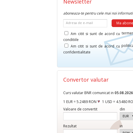
Newsletter
aboneaza-te pentru cele mai noi informati
Adresa de e-mail
termen
Am citit si sunt de acord cu
conditiile
politi
Am citit si sunt de acord cu
confidentialitate
Convertor valutar
Curs valutar BNR comunicat in
05.08.2026
1 EUR = 5.2489 RON
1 USD = 4.5480 R
Valoare de convertit
din
Rezultat
in