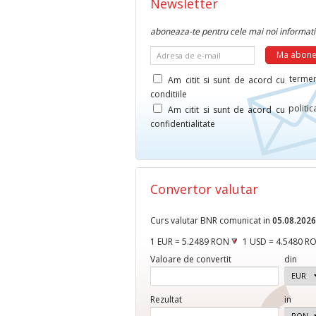
Newsletter
aboneaza-te pentru cele mai noi informati
Adresa de e-mail
termen
Am citit si sunt de acord cu
conditiile
politi
Am citit si sunt de acord cu
confidentialitate
Convertor valutar
Curs valutar BNR comunicat in
05.08.2026
1 EUR = 5.2489 RON
1 USD = 4.5480 R
Valoare de convertit
din
Rezultat
in