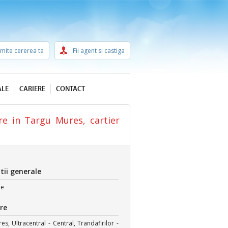
imite cererea ta
Fii agent si castiga
ALE
CARIERE
CONTACT
e in Targu Mures, cartier
tii generale
ie
re
s, Ultracentral - Central, Trandafirilor -