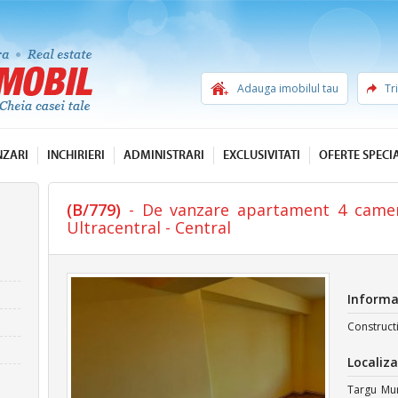
Adauga imobilul tau
Tr
NZARI
INCHIRIERI
ADMINISTRARI
EXCLUSIVITATI
OFERTE SPECI
(B/779)
- De vanzare apartament 4 camer
Ultracentral - Central
Informa
Construct
Localiza
Targu Mure