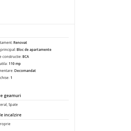
rtament:
Renovat
 principal:
Bloc de apartamente
e constructie:
BCA
utila:
110 mp
mentare:
Decomandat
nchise:
1
re geamuri
teral, Spate
e incalzire
proprie