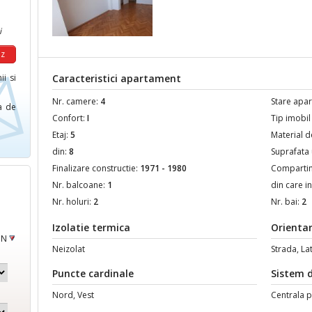
i
ii si
Caracteristici apartament
Nr. camere:
4
Stare apa
ca de
Confort:
I
Tip imobil
Etaj:
5
Material d
din:
8
Suprafata 
Finalizare constructie:
1971 - 1980
Comparti
Nr. balcoane:
1
din care i
Nr. holuri:
2
Nr. bai:
2
Izolatie termica
Orienta
ON
Neizolat
Strada, La
Puncte cardinale
Sistem d
Nord, Vest
Centrala 