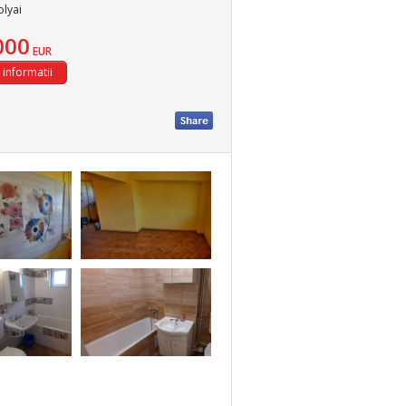
olyai
000
EUR