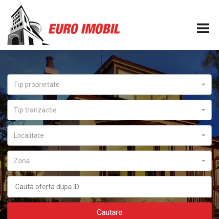
Tip proprietate
Tip tranzactie
Localitate
Zona