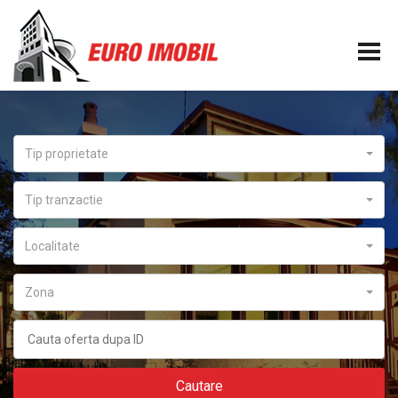
Tip proprietate
Tip tranzactie
Localitate
Zona