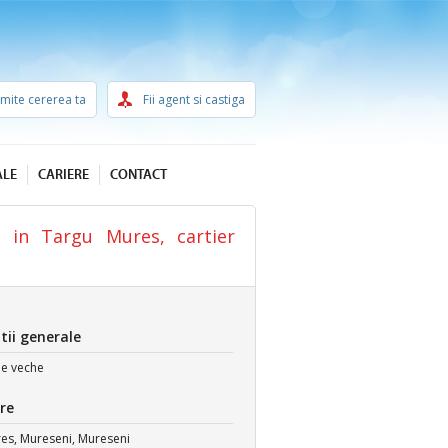
imite cererea ta
Fii agent si castiga
ALE
CARIERE
CONTACT
l in Targu Mures, cartier
tii generale
ie
veche
re
es, Mureseni, Mureseni