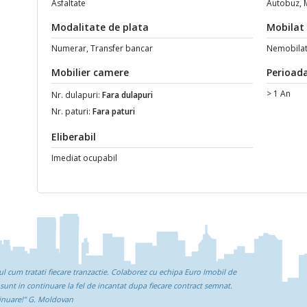
Asfaltate
Autobuz, 
Modalitate de plata
Mobilat
Numerar, Transfer bancar
Nemobila
Mobilier camere
Perioada
> 1 An
Nr. dulapuri:
Fara dulapuri
Nr. paturi:
Fara paturi
Eliberabil
Imediat ocupabil
ul cum tratati fiecare tranzactie. Colaborez cu echipa Euro Imobil de
 sunt in continuare la fel de incantat dupa fiecare contract semnat.
tinuare!"
G. Moldovan