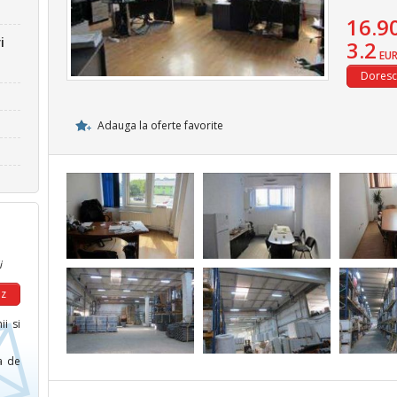
16.9
i
3.2
EU
Adauga la oferte favorite
i
ii si
ca de