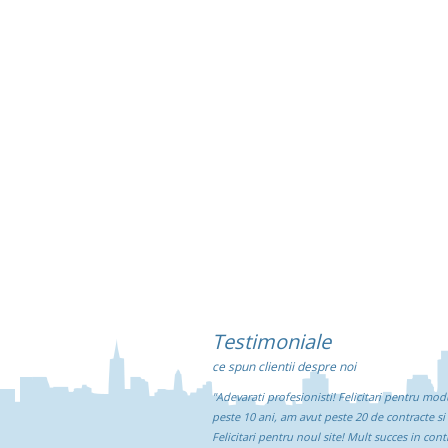
Testimoniale
ce spun clientii despre noi
"Adevarati profesionisti! Felicitari pentru mod
peste 10 ani, am avut peste 20 de contracte si
Felicitari pentru noul site! Mult succes in con