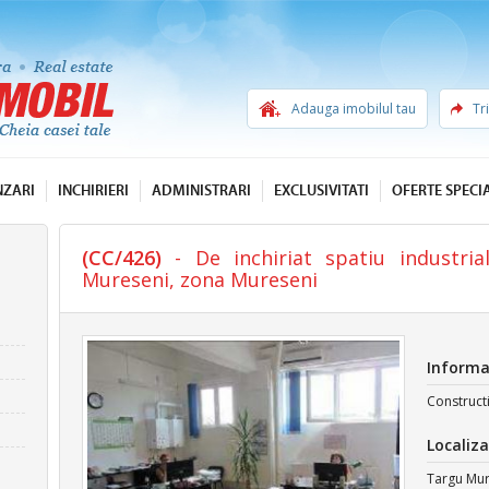
Adauga imobilul tau
Tr
NZARI
INCHIRIERI
ADMINISTRARI
EXCLUSIVITATI
OFERTE SPECI
(CC/426)
- De inchiriat spatiu industria
Mureseni, zona Mureseni
Informa
Construct
Localiza
Targu Mur