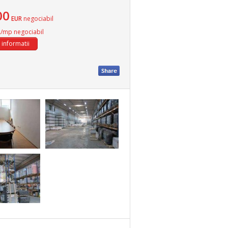
00
EUR
negociabil
R
/mp negociabil