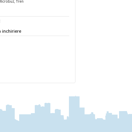
Microbuz, Tren
t
 inchiriere