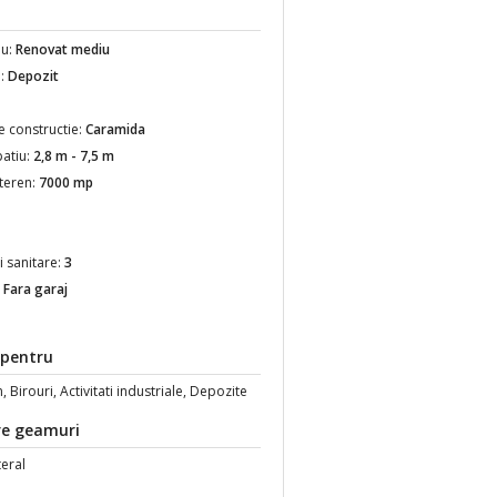
iu:
Renovat mediu
e:
Depozit
e constructie:
Caramida
patiu:
2,8 m - 7,5 m
teren:
7000 mp
i sanitare:
3
:
Fara garaj
 pentru
Birouri, Activitati industriale, Depozite
re geamuri
teral