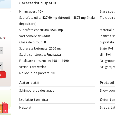
Caracteristici spatiu
Nr. incaperi:
10+
Stare spat
Suprafata utila:
427,60 mp (birouri) - 4873 mp ( hala
Tip cladir
depozitare)
Suprafata construita:
5500 mp
Material d
Vad comercial:
Redus
Inaltime s
ON
Clasa de birouri:
B
Suprafata 
Suprafata betonata:
2000 mp
Etaje:
P+I
Stadiu constructie:
Finalizata
din:
P+I
Finalizare constructie:
1981 - 1990
Nr. grupur
Vitrina:
Fara vitrina
Nr. garaje
Nr. locuri de parcare:
10
Autorizatii
Pretabil
Schimbare de destinatie
Showroom, 
Izolatie termica
Orienta
Neizolat
Strada, La