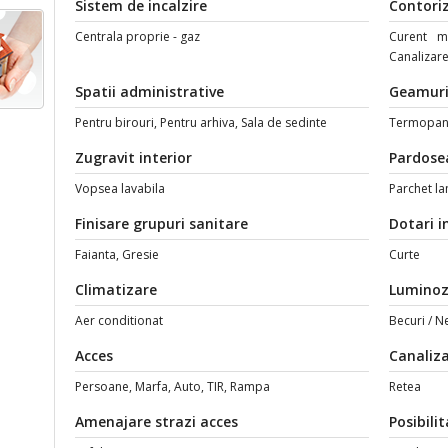
Sistem de incalzire
Contori
Centrala proprie - gaz
Curent mo
Canalizar
Spatii administrative
Geamur
Pentru birouri, Pentru arhiva, Sala de sedinte
Termopan
Zugravit interior
Pardose
Vopsea lavabila
Parchet la
Finisare grupuri sanitare
Dotari i
Faianta, Gresie
Curte
Climatizare
Luminoz
Aer conditionat
Becuri / N
Acces
Canaliz
Persoane, Marfa, Auto, TIR, Rampa
Retea
Amenajare strazi acces
Posibili