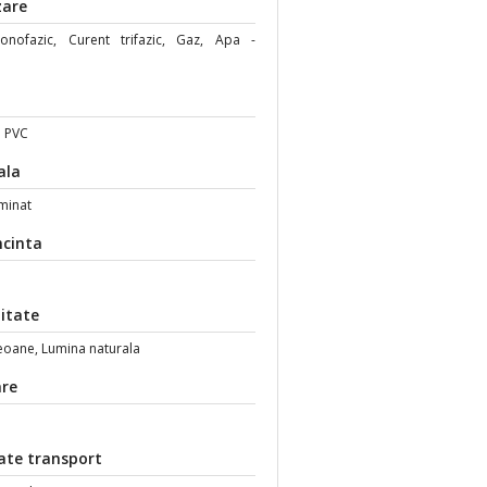
zare
nofazic, Curent trifazic, Gaz, Apa -
e
i
 PVC
ala
minat
ncinta
itate
eoane, Lumina naturala
are
tate transport