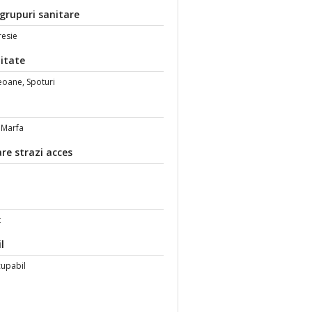
 grupuri sanitare
resie
itate
eoane, Spoturi
 Marfa
re strazi acces
t
l
cupabil