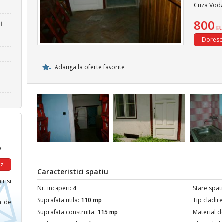
Cuza Voda
800
i
E
Adauga la oferte favorite
i
Caracteristici spatiu
ii si
Nr. incaperi:
4
Stare spat
Suprafata utila:
110 mp
Tip cladir
ca de
Suprafata construita:
115 mp
Material d