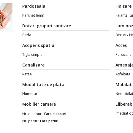
Pardoseala
Finisare
Parchet lemn
Faianta, G
Dotari grupuri sanitare
Luminoz
Cada
Becuri / N
Acoperis spatiu
Acces
Tigla simpla
Persoane,
Canalizare
Amenaja
Retea
Asfaltate
Modalitate de plata
Mobilat
Numerar
Nemobila
Mobilier camere
Eliberabi
Imediat o
Nr. dulapuri:
Fara dulapuri
Nr. paturi:
Fara paturi