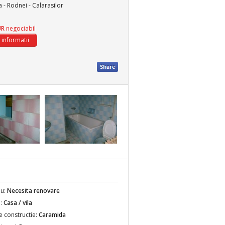
 - Rodnei - Calarasilor
UR
negociabil
iu:
Necesita renovare
e:
Casa / vila
e constructie:
Caramida