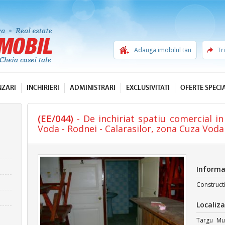
Adauga imobilul tau
Tr
NZARI
INCHIRIERI
ADMINISTRARI
EXCLUSIVITATI
OFERTE SPECI
(EE/044)
- De inchiriat spatiu comercial i
Voda - Rodnei - Calarasilor, zona Cuza Voda 
Informa
Construct
Localiza
Targu Mur