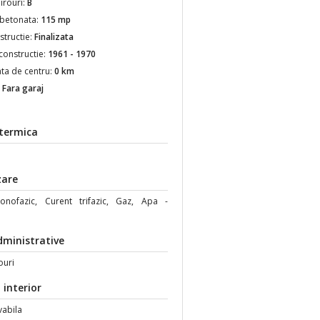
irouri:
B
 betonata:
115 mp
structie:
Finalizata
 constructie:
1961 - 1970
ata de centru:
0 km
:
Fara garaj
 termica
zare
nofazic, Curent trifazic, Gaz, Apa -
e
dministrative
ouri
 interior
vabila