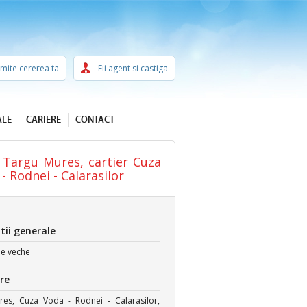
imite cererea ta
Fii agent si castiga
ALE
CARIERE
CONTACT
n Targu Mures, cartier Cuza
- Rodnei - Calarasilor
tii generale
ie
veche
re
es, Cuza Voda - Rodnei - Calarasilor,