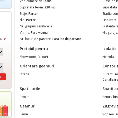
Vad comercial:
Redus
Clasa de b
Suprafata teren:
230 mp
Suprafata
Etaje:
Parter
Stadiu con
din:
Parter
Finalizare
Nr. grupuri sanitare:
2
Distanta f
Vitrina:
Fara vitrina
Nr. garaje
Nr. locuri de parcare:
Fara loc de parcare
ON
Pretabil pentru
Izolatie
Showroom, Birouri
Neizolat
Orientare geamuri
Contori
Strada
Curent mo
Canalizar
Spatii utile
Spatii a
Pivnita
Pentru bir
Geamuri
Zugravit
Lemn
Vopsea la