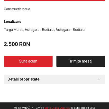
Constructie noua
Localizare
Targu Mures, Autogara - Budiului, Autogara - Budiului
2.500 RON
Suna acum
Trimite mesaj
Detalii proprietate
Made with
in TGM by
Edris Digital Agency
© Euro Imobil 2026