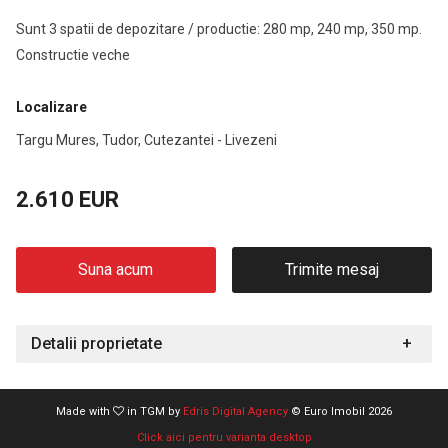
Sunt 3 spatii de depozitare / productie: 280 mp, 240 mp, 350 mp.
Constructie veche
Localizare
Targu Mures, Tudor, Cutezantei - Livezeni
2.610 EUR
Suna acum
Trimite mesaj
Detalii proprietate
Made with
in TGM by
Edris Digital Agency
© Euro Imobil 2026
Click aici pentru varianta desktop