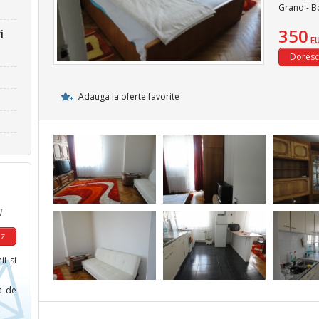
Grand - B
350
i
E
Adauga la oferte favorite
i
ii si
ca de