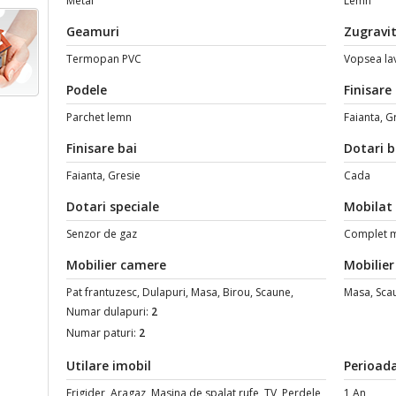
Metal
Lemn
Geamuri
Zugravi
Termopan PVC
Vopsea la
Podele
Finisare
Parchet lemn
Faianta, G
Finisare bai
Dotari b
Faianta, Gresie
Cada
Dotari speciale
Mobilat
Senzor de gaz
Complet m
Mobilier camere
Mobilier
Pat frantuzesc, Dulapuri, Masa, Birou, Scaune,
Masa, Sca
Numar dulapuri:
2
Numar paturi:
2
Utilare imobil
Perioada
Frigider, Aragaz, Masina de spalat rufe, TV, Perdele
1 An