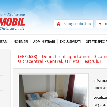
Adauga imobilul tau
Tr
NZARI
INCHIRIERI
ADMINISTRARI
EXCLUSIVITATI
OFERTE SPECI
(EE/2638)
- De inchiriat apartament 3 came
Ultracentral - Central, str. Pta. Teatrului
Informa
Construct
Localiza
Targu Mure