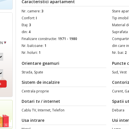
Caracteristici apartament
Nr. camere:
3
Stare apa
Confort:
I
Tip imobil
Etaj:
3
Material d
din:
4
Suprafata 
Finalizare constructie:
1971 - 1980
Comparti
ON
Nr. balcoane:
1
din care i
Nr. holuri:
1
Nr. bai:
2
Orientare geamuri
Puncte c
Strada, Spate
Sud, Vest
Sistem de incalzire
Contori
Centrala proprie
Curent, Ga
Dotari tv / internet
Spatii ut
Cablu TV, Internet, Telefon
Debara
Usa intrare
Usi inter