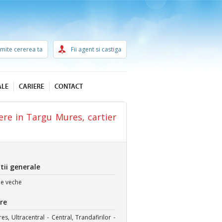
imite cererea ta
Fii agent si castiga
ALE
CARIERE
CONTACT
re in Targu Mures, cartier
tii generale
ie
veche
re
s, Ultracentral - Central, Trandafirilor -