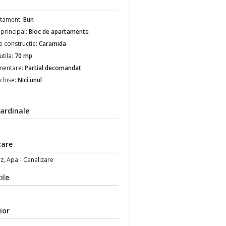
rtament:
Bun
 principal:
Bloc de apartamente
e constructie:
Caramida
utila:
70 mp
mentare:
Partial decomandat
nchise:
Nici unul
ardinale
zare
z, Apa - Canalizare
ile
ior