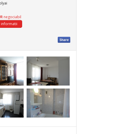
olyai
UR
negociabil