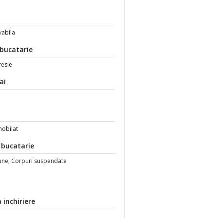
t
vabila
 bucatarie
resie
ai
obilat
 bucatarie
une, Corpuri suspendate
 inchiriere