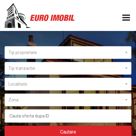
Tip proprietate
Tip tranzactie
Localitate
Zona