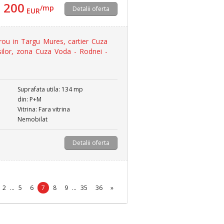
200
/mp
Detalii oferta
EUR
rou in Targu Mures, cartier Cuza
silor, zona Cuza Voda - Rodnei -
Suprafata utila: 134 mp
din: P+M
Vitrina: Fara vitrina
Nemobilat
Detalii oferta
2
...
5
6
7
8
9
...
35
36
»