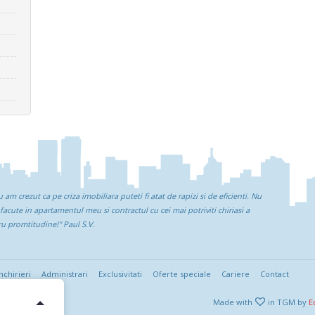
 am crezut ca pe criza imobiliara puteti fi atat de rapizi si de eficienti. Nu
acute in apartamentul meu si contractul cu cei mai potriviti chiriasi a
ru promtitudine!"
Paul S.V.
nchirieri
Administrari
Exclusivitati
Oferte speciale
Cariere
Contact
Made with
in TGM by
E