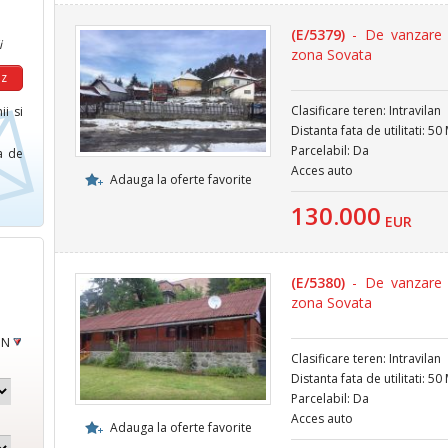
(E/5379)
- De vanzare t
i
zona Sovata
Clasificare teren: Intravilan
ii si
Distanta fata de utilitati: 50
Parcelabil: Da
ca de
Acces auto
Adauga la oferte favorite
130.000
EUR
(E/5380)
- De vanzare t
zona Sovata
ON
Clasificare teren: Intravilan
Distanta fata de utilitati: 50
Parcelabil: Da
Acces auto
Adauga la oferte favorite