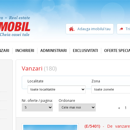
Adauga imobilul tau
Tr
NZARI
INCHIRIERI
ADMINISTRARI
EXCLUSIVITATI
OFERTE SPECI
Vanzari
(180)
Localitate
Zona
Nr. oferte / pagina:
Ordonare
«
1
(E/5401)
- De vanzare 