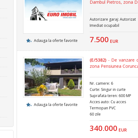
Dambul Pietros, zona D
Autorizare garaj: Autorizat
Imediat ocupabil
7.500
Adauga la oferte favorite
EUR
(E/5382)
- De vanzare c
zona Pensiunea Corunc
Nr. camere: 6
Curte: Singur in curte
Suprafata teren: 600 MP
Acces auto: Cu acces
Adauga la oferte favorite
Termopan PVC
60 zile
340.000
EUR