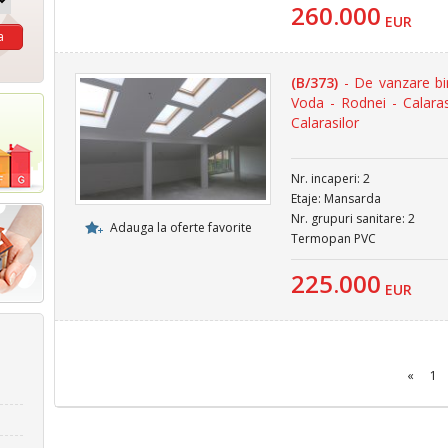
260.000
EUR
(B/373)
- De vanzare bi
Voda - Rodnei - Calara
Calarasilor
Nr. incaperi: 2
Etaje: Mansarda
Nr. grupuri sanitare: 2
Adauga la oferte favorite
Termopan PVC
225.000
EUR
«
1