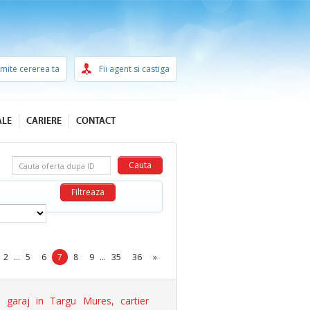
imite cererea ta
Fii agent si castiga
ALE
CARIERE
CONTACT
Cauta oferta dupa ID
2
...
5
6
7
8
9
...
35
36
»
garaj in Targu Mures, cartier