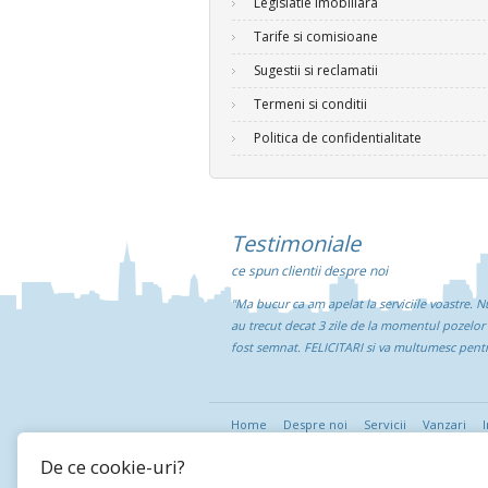
Legislatie imobiliara
Tarife si comisioane
Sugestii si reclamatii
Termeni si conditii
Politica de confidentialitate
Testimoniale
ce spun clientii despre noi
"Ma bucur ca am apelat la serviciile voastre. Nu
au trecut decat 3 zile de la momentul pozelor f
fost semnat. FELICITARI si va multumesc pent
Home
Despre noi
Servicii
Vanzari
I
De ce cookie-uri?