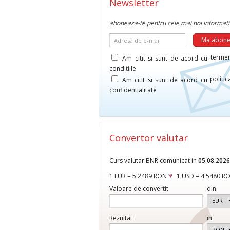
Newsletter
aboneaza-te pentru cele mai noi informati
Adresa de e-mail
termen
Am citit si sunt de acord cu
conditiile
politi
Am citit si sunt de acord cu
confidentialitate
Convertor valutar
Curs valutar BNR comunicat in
05.08.2026
1 EUR = 5.2489 RON
1 USD = 4.5480 R
Valoare de convertit
din
Rezultat
in